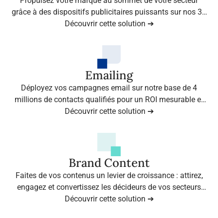
Propulsez votre marque au sommet de votre secteur
grâce à des dispositifs publicitaires puissants sur nos 35
Découvrir cette solution ➔
sites médias leaders.
Emailing
Déployez vos campagnes email sur notre base de 4
millions de contacts qualifiés pour un ROI mesurable et
Découvrir cette solution ➔
des résultats immédiats.
Brand Content
Faites de vos contenus un levier de croissance : attirez,
engagez et convertissez les décideurs de vos secteurs
grâce à l’expertise d’Infopro Digital Stories.
Découvrir cette solution ➔