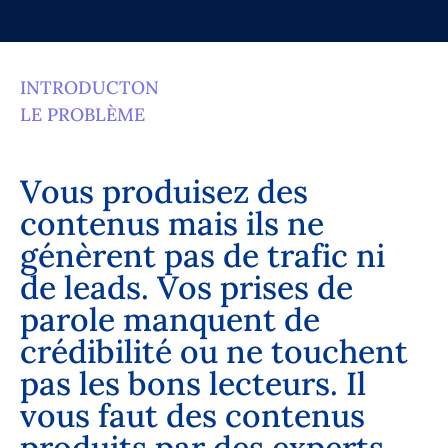
INTRODUCTON
LE PROBLÈME
V
o
u
s
p
r
o
d
u
i
s
e
z
d
e
s
c
o
n
t
e
n
u
s
m
a
i
s
i
l
s
n
e
g
é
n
è
r
e
n
t
p
a
s
d
e
t
r
a
f
i
c
n
i
d
e
l
e
a
d
s
.
V
o
s
p
r
i
s
e
s
d
e
p
a
r
o
l
e
m
a
n
q
u
e
n
t
d
e
c
r
é
d
i
b
i
l
i
t
é
o
u
n
e
t
o
u
c
h
e
n
t
p
a
s
l
e
s
b
o
n
s
l
e
c
t
e
u
r
s
.
I
l
v
o
u
s
f
a
u
t
d
e
s
c
o
n
t
e
n
u
s
p
r
o
d
u
i
t
s
p
a
r
d
e
s
e
x
p
e
r
t
s
,