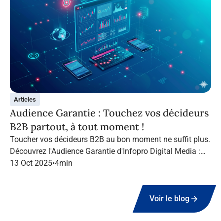
Articles
Audience Garantie : Touchez vos décideurs
B2B partout, à tout moment !
Toucher vos décideurs B2B au bon moment ne suffit plus.
Découvrez l'Audience Garantie d'Infopro Digital Media :
suivez vos cibles tout au long de leur navigation, quel que
13 Oct 2025
•
4
min
soit le canal.
Voir le blog