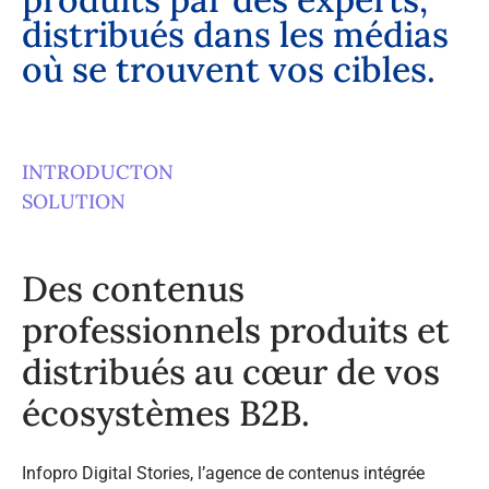
d
i
s
t
r
i
b
u
é
s
d
a
n
s
l
e
s
m
é
d
i
a
s
o
ù
s
e
t
r
o
u
v
e
n
t
v
o
s
c
i
b
l
e
s
.
INTRODUCTON
SOLUTION
Des contenus
professionnels produits et
distribués au cœur de vos
écosystèmes B2B.
Infopro Digital Stories, l’agence de contenus intégrée