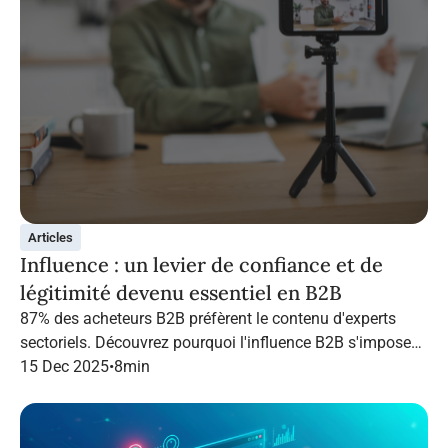
Articles
Influence : un levier de confiance et de
légitimité devenu essentiel en B2B
87% des acheteurs B2B préfèrent le contenu d'experts
sectoriels. Découvrez pourquoi l'influence B2B s'impose
en 2026 et comment structurer une campagne qui
15 Dec 2025
•
8
min
performe grâce à Infopro Digital Media.