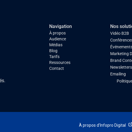
Navigation
Nos solut
À propos
Vidéo B2B
Audience
Conférences
Médias
Événement
Blog
Marketing D
Tarifs
Brand Cont
Ressources
Newsletter
Contact
Emailing
és.
Politique