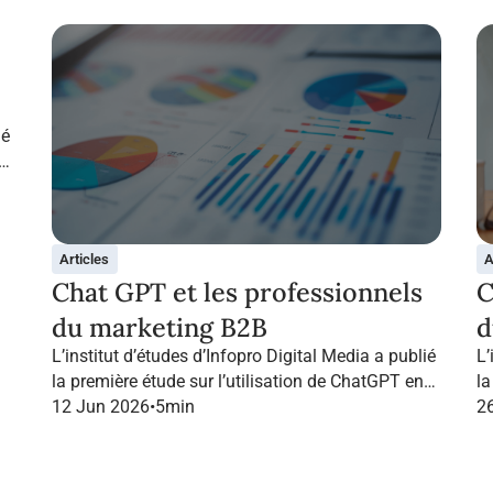
ié
Articles
A
Chat GPT et les professionnels
C
du marketing B2B
d
L’institut d’études d’Infopro Digital Media a publié
L’
la première étude sur l’utilisation de ChatGPT en
la
France dans le marketing B2B.
12 Jun 2026
•
5
min
Fr
2