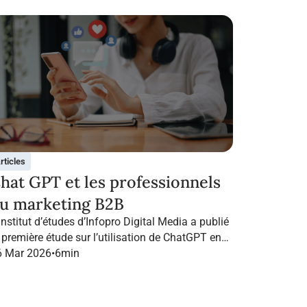
rticles
hat GPT et les professionnels
u marketing B2B
institut d’études d’Infopro Digital Media a publié
 première étude sur l’utilisation de ChatGPT en
ance dans le marketing B2B.
6 Mar 2026
•
6
min