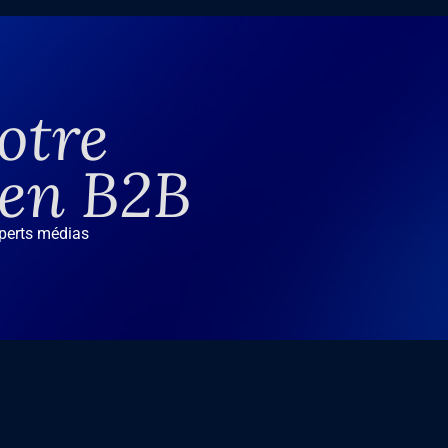
otre
 en B2B
xperts médias