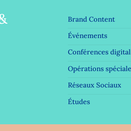
Sponsoring
&
Brand Content
Web TV
Événements
Conférences digita
Opérations spécial
Réseaux Sociaux
Études