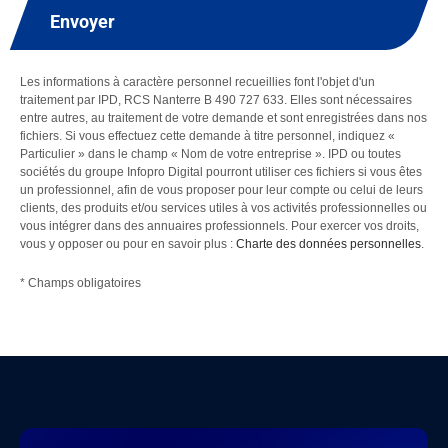
Envoyer
Les informations à caractère personnel recueillies font l'objet d'un
traitement par IPD, RCS Nanterre B 490 727 633. Elles sont nécessaires
entre autres, au traitement de votre demande et sont enregistrées dans nos
fichiers. Si vous effectuez cette demande à titre personnel, indiquez «
Particulier » dans le champ « Nom de votre entreprise ». IPD ou toutes
sociétés du groupe Infopro Digital pourront utiliser ces fichiers si vous êtes
un professionnel, afin de vous proposer pour leur compte ou celui de leurs
clients, des produits et/ou services utiles à vos activités professionnelles ou
vous intégrer dans des annuaires professionnels. Pour exercer vos droits,
vous y opposer ou pour en savoir plus :
Charte des données personnelles
.
* Champs obligatoires