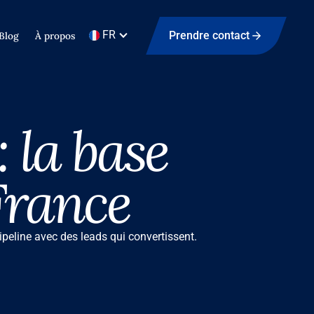
FR
Prendre contact
Blog
À propos
 la base
France
ipeline avec des leads qui convertissent.