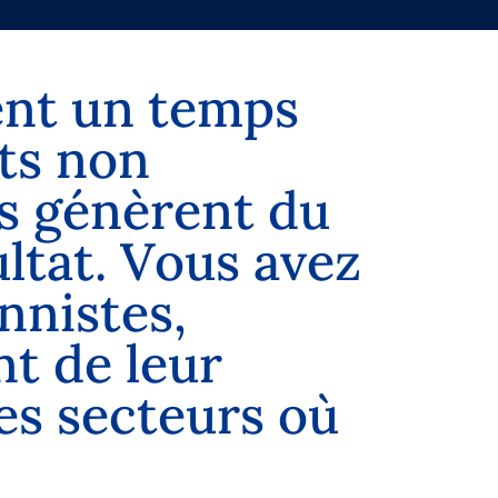
e
n
t
u
n
t
e
m
p
s
t
s
n
o
n
s
g
é
n
è
r
e
n
t
d
u
u
l
t
a
t
.
V
o
u
s
a
v
e
z
n
n
i
s
t
e
s
,
n
t
d
e
l
e
u
r
e
s
s
e
c
t
e
u
r
s
o
ù