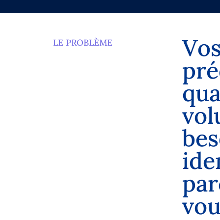
V
o
LE PROBLÈME
p
r
é
q
u
v
o
l
b
e
s
i
d
e
p
a
r
v
o