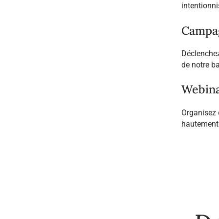
intentionni
Campag
Déclenchez
de notre ba
Webina
Organisez 
hautement 