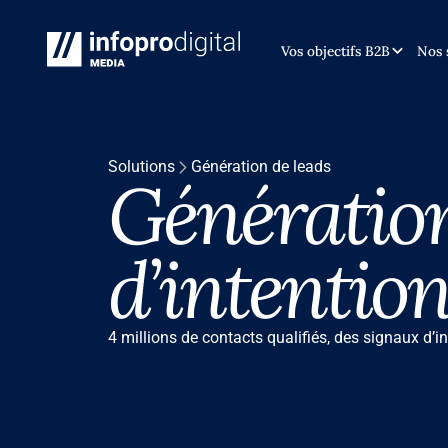
INTRODUCTON
INTRODUCTON
Vos objectifs B2B
Nos 
Solutions
Génération de leads
Génération
d’intentio
4 millions de contacts qualifiés, des signaux d’i