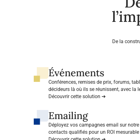
De
l’im
De la constr
Événements
Conférences, remises de prix, forums, ta
décideurs là où ils se réunissent, avec la 
professionnels de référence.
Découvrir cette solution ➔
Emailing
Déployez vos campagnes email sur notre 
contacts qualifiés pour un ROI mesurable 
Découvrir cette solution ➔