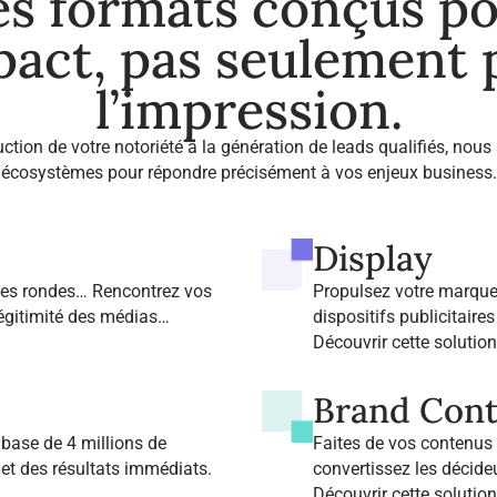
s formats conçus p
pact, pas seulement
l’impression.
uction de votre notoriété à la génération de leads qualifiés, nous
écosystèmes pour répondre précisément à vos enjeux business.
Display
bles rondes… Rencontrez vos
Propulsez votre marque
légitimité des médias
dispositifs publicitaire
Découvrir cette solutio
Brand Cont
base de 4 millions de
Faites de vos contenus u
et des résultats immédiats.
convertissez les décideu
Digital Stories.
Découvrir cette solutio