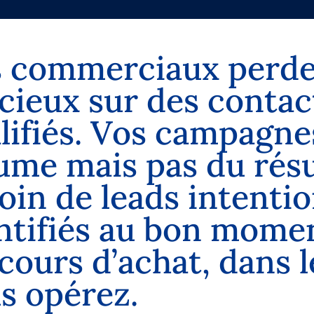
s
c
o
m
m
e
r
c
i
a
u
x
p
e
r
d
c
i
e
u
x
s
u
r
d
e
s
c
o
n
t
a
c
a
l
i
f
i
é
s
.
V
o
s
c
a
m
p
a
g
n
e
u
m
e
m
a
i
s
p
a
s
d
u
r
é
s
o
i
n
d
e
l
e
a
d
s
i
n
t
e
n
t
i
o
n
t
i
f
i
é
s
a
u
b
o
n
m
o
m
e
c
o
u
r
s
d
’
a
c
h
a
t
,
d
a
n
s
l
u
s
o
p
é
r
e
z
.