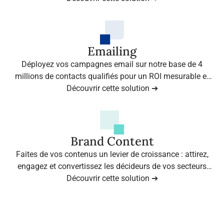
Emailing
Déployez vos campagnes email sur notre base de 4
millions de contacts qualifiés pour un ROI mesurable et
Découvrir cette solution ➔
des résultats immédiats.
Brand Content
Faites de vos contenus un levier de croissance : attirez,
engagez et convertissez les décideurs de vos secteurs
grâce à l’expertise d’Infopro Digital Stories.
Découvrir cette solution ➔
Voir plus