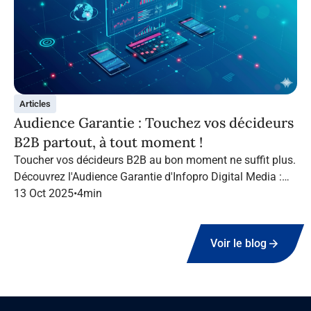
Articles
Audience Garantie : Touchez vos décideurs
B2B partout, à tout moment !
Toucher vos décideurs B2B au bon moment ne suffit plus.
Découvrez l'Audience Garantie d'Infopro Digital Media :
suivez vos cibles tout au long de leur navigation, quel que
13 Oct 2025
•
4
min
soit le canal.
Voir le blog