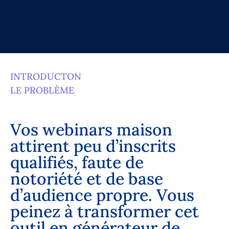
INTRODUCTON
LE PROBLÈME
V
o
s
w
e
b
i
n
a
r
s
m
a
i
s
o
n
a
t
t
i
r
e
n
t
p
e
u
d
’
i
n
s
c
r
i
t
s
q
u
a
l
i
f
i
é
s
,
f
a
u
t
e
d
e
n
o
t
o
r
i
é
t
é
e
t
d
e
b
a
s
e
d
’
a
u
d
i
e
n
c
e
p
r
o
p
r
e
.
V
o
u
s
p
e
i
n
e
z
à
t
r
a
n
s
f
o
r
m
e
r
c
e
t
o
u
t
i
l
e
n
g
é
n
é
r
a
t
e
u
r
d
e