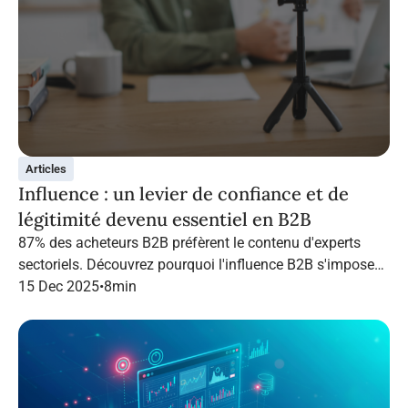
Articles
Influence : un levier de confiance et de
légitimité devenu essentiel en B2B
87% des acheteurs B2B préfèrent le contenu d'experts
sectoriels. Découvrez pourquoi l'influence B2B s'impose
en 2026 et comment structurer une campagne qui
15 Dec 2025
•
8
min
performe grâce à Infopro Digital Media.