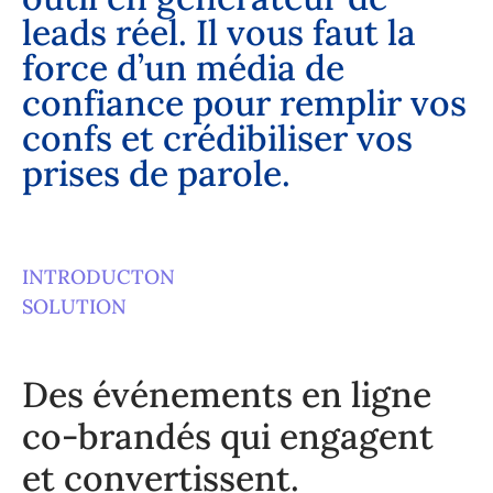
l
e
a
d
s
r
é
e
l
.
I
l
v
o
u
s
f
a
u
t
l
a
f
o
r
c
e
d
’
u
n
m
é
d
i
a
d
e
c
o
n
f
i
a
n
c
e
p
o
u
r
r
e
m
p
l
i
r
v
o
s
c
o
n
f
s
e
t
c
r
é
d
i
b
i
l
i
s
e
r
v
o
s
p
r
i
s
e
s
d
e
p
a
r
o
l
e
.
INTRODUCTON
SOLUTION
Des événements en ligne
co-brandés qui engagent
et convertissent.