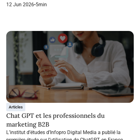
dans le marketing B2B.
12 Jun 2026
•
5
min
Articles
Chat GPT et les professionnels du
marketing B2B
L’institut d’études d’Infopro Digital Media a publié la
première étude sur l’utilisation de ChatGPT en France