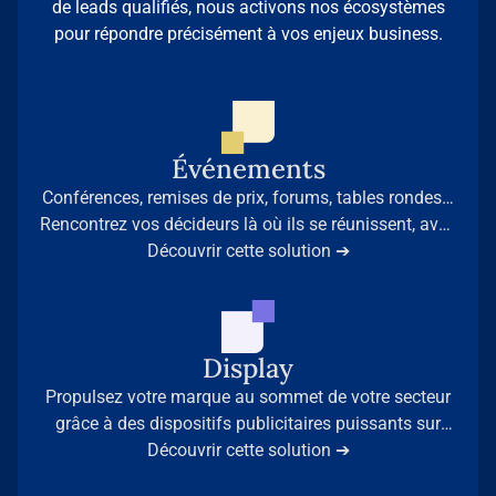
de leads qualifiés, nous activons nos écosystèmes
pour répondre précisément à vos enjeux business.
Événements
Conférences, remises de prix, forums, tables rondes…
Rencontrez vos décideurs là où ils se réunissent, avec
la légitimité des médias professionnels de référence.
Découvrir cette solution ➔
Display
Propulsez votre marque au sommet de votre secteur
grâce à des dispositifs publicitaires puissants sur
nos 35 sites médias leaders.
Découvrir cette solution ➔