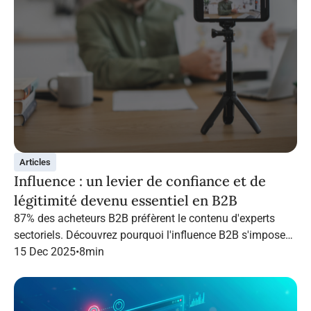
Articles
Influence : un levier de confiance et de
légitimité devenu essentiel en B2B
87% des acheteurs B2B préfèrent le contenu d'experts
sectoriels. Découvrez pourquoi l'influence B2B s'impose
en 2026 et comment structurer une campagne qui
15 Dec 2025
•
8
min
performe grâce à Infopro Digital Media.