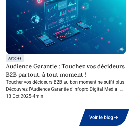
Articles
Audience Garantie : Touchez vos décideurs
B2B partout, à tout moment !
Toucher vos décideurs B2B au bon moment ne suffit plus.
Découvrez l'Audience Garantie d'Infopro Digital Media :
suivez vos cibles tout au long de leur navigation, quel que
13 Oct 2025
•
4
min
soit le canal.
Voir le blog