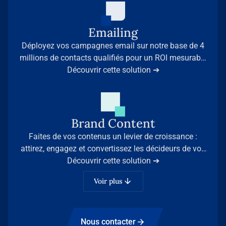
Emailing
Déployez vos campagnes email sur notre base de 4
millions de contacts qualifiés pour un ROI mesurable
et des résultats immédiats.
Découvrir cette solution ➔
Brand Content
Faites de vos contenus un levier de croissance :
attirez, engagez et convertissez les décideurs de vos
secteurs grâce à l’expertise d’Infopro Digital Stories.
Découvrir cette solution ➔
Voir plus
Nous contacter