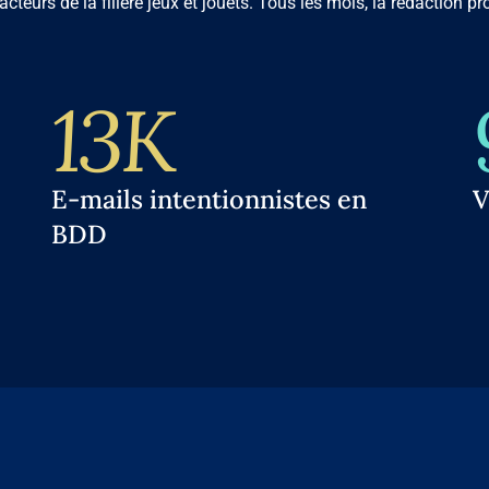
cteurs de la filière jeux et jouets. Tous les mois, la rédaction 
13K
E-mails intentionnistes en
V
BDD