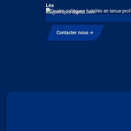
Léa
lea@infopro-digital.com
Contacter nous