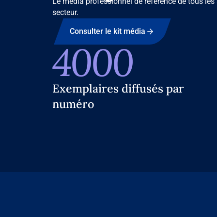
Le média professionnel de référence de tous les a
secteur.
Consulter le kit média
4000
Exemplaires diffusés par
numéro