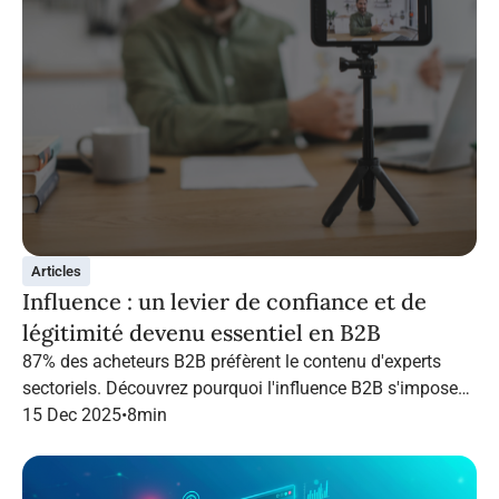
Articles
Influence : un levier de confiance et de
légitimité devenu essentiel en B2B
87% des acheteurs B2B préfèrent le contenu d'experts
sectoriels. Découvrez pourquoi l'influence B2B s'impose
en 2026 et comment structurer une campagne qui
15 Dec 2025
•
8
min
performe grâce à Infopro Digital Media.