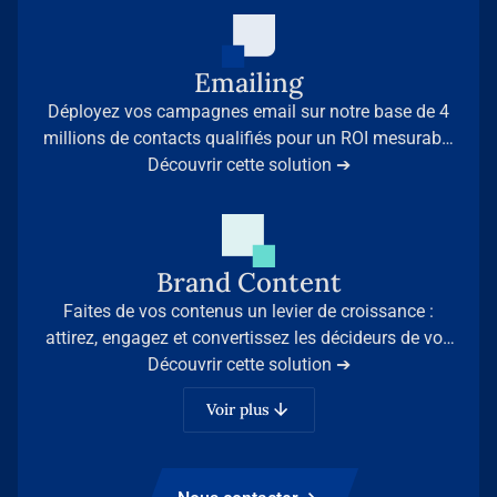
Emailing
Déployez vos campagnes email sur notre base de 4
millions de contacts qualifiés pour un ROI mesurable
et des résultats immédiats.
Découvrir cette solution ➔
Brand Content
Faites de vos contenus un levier de croissance :
attirez, engagez et convertissez les décideurs de vos
secteurs grâce à l’expertise d’Infopro Digital Stories.
Découvrir cette solution ➔
Voir plus