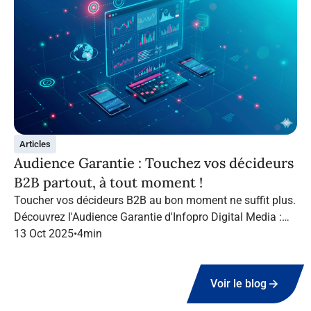
Articles
Audience Garantie : Touchez vos décideurs
B2B partout, à tout moment !
Toucher vos décideurs B2B au bon moment ne suffit plus.
Découvrez l'Audience Garantie d'Infopro Digital Media :
suivez vos cibles tout au long de leur navigation, quel que
13 Oct 2025
•
4
min
soit le canal.
Voir le blog