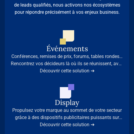
de leads qualifiés, nous activons nos écosystèmes
pour répondre précisément à vos enjeux business.
Événements
Conférences, remises de prix, forums, tables rondes…
Rencontrez vos décideurs là où ils se réunissent, avec
la légitimité des médias professionnels de référence.
Découvrir cette solution ➔
Display
Propulsez votre marque au sommet de votre secteur
grâce à des dispositifs publicitaires puissants sur
nos 35 sites médias leaders.
Découvrir cette solution ➔