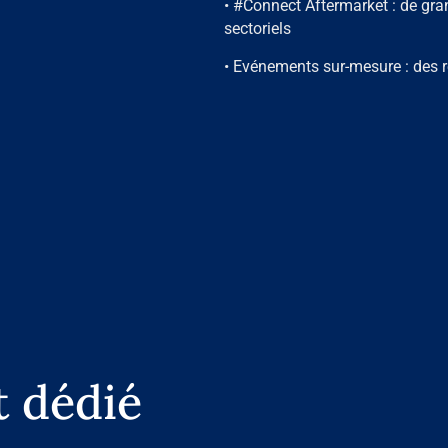
• #Connect Aftermarket : de gra
sectoriels
• Evénements sur-mesure : des r
t dédié