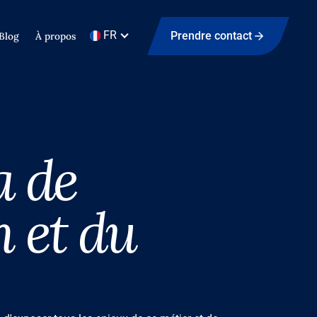
FR
Prendre contact
Blog
À propos
a de
n et du