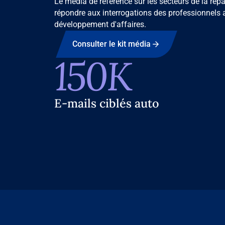
Le média de référence sur les secteurs de la répa
répondre aux interrogations des professionnels a
développement d'affaires.
Consulter le kit média
150K
E-mails ciblés auto