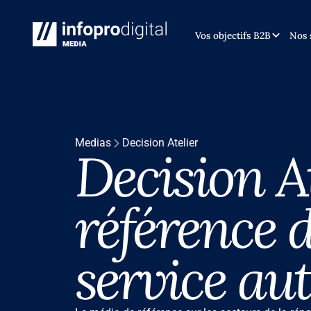
Vos objectifs B2B
Nos 
Medias
Decision Atelier
Decision At
référence d
service au