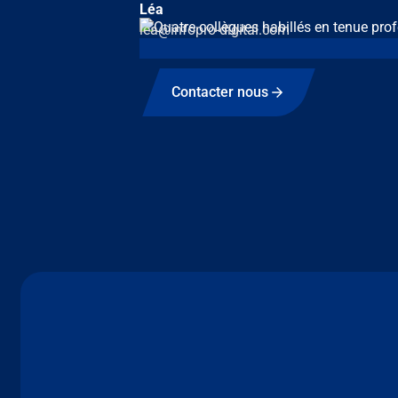
Léa
lea@infopro-digital.com
Contacter nous