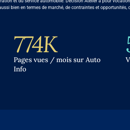
ration et du service automobile. Décision Atelier a pour vocation
ussi bien en termes de marché, de contraintes et opportunités, q
774K
Pages vues / mois sur Auto
V
Info