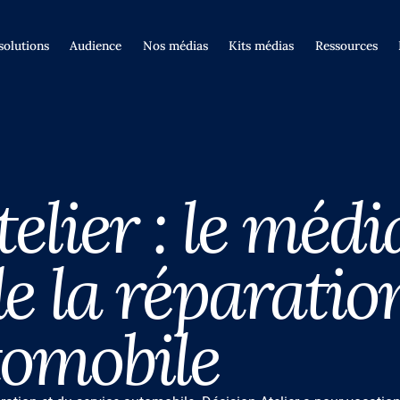
solutions
Audience
Nos médias
Kits médias
Ressources
elier : le médi
e la réparatio
tomobile