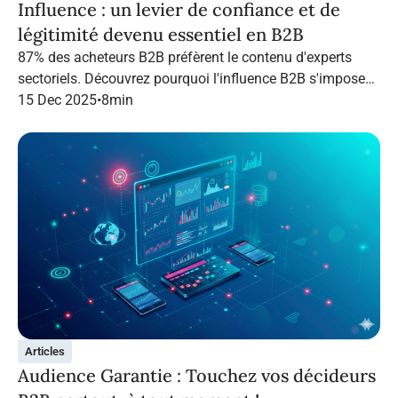
Influence : un levier de confiance et de
légitimité devenu essentiel en B2B
87% des acheteurs B2B préfèrent le contenu d'experts
sectoriels. Découvrez pourquoi l'influence B2B s'impose
en 2026 et comment structurer une campagne qui
15 Dec 2025
•
8
min
performe grâce à Infopro Digital Media.
Articles
Audience Garantie : Touchez vos décideurs