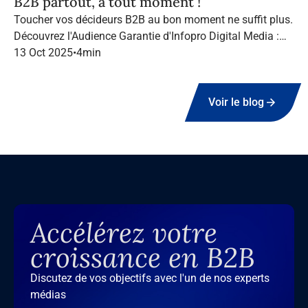
B2B partout, à tout moment !
Toucher vos décideurs B2B au bon moment ne suffit plus.
Découvrez l'Audience Garantie d'Infopro Digital Media :
suivez vos cibles tout au long de leur navigation, quel que
13 Oct 2025
•
4
min
soit le canal.
Voir le blog
Accélérez votre
croissance en B2B
Discutez de vos objectifs avec l'un de nos experts
médias