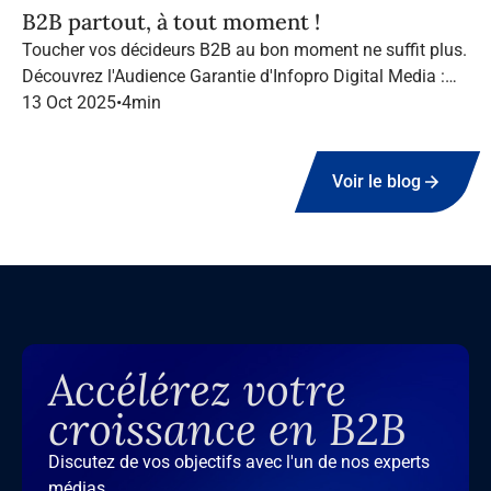
B2B partout, à tout moment !
Toucher vos décideurs B2B au bon moment ne suffit plus.
Découvrez l'Audience Garantie d'Infopro Digital Media :
suivez vos cibles tout au long de leur navigation, quel que
13 Oct 2025
•
4
min
soit le canal.
Voir le blog
Accélérez votre
croissance en B2B
Discutez de vos objectifs avec l'un de nos experts
médias