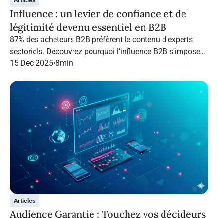
Articles
Influence : un levier de confiance et de
légitimité devenu essentiel en B2B
87% des acheteurs B2B préfèrent le contenu d'experts
sectoriels. Découvrez pourquoi l'influence B2B s'impose
en 2026 et comment structurer une campagne qui
15 Dec 2025
•
8
min
performe grâce à Infopro Digital Media.
Articles
Audience Garantie : Touchez vos décideurs