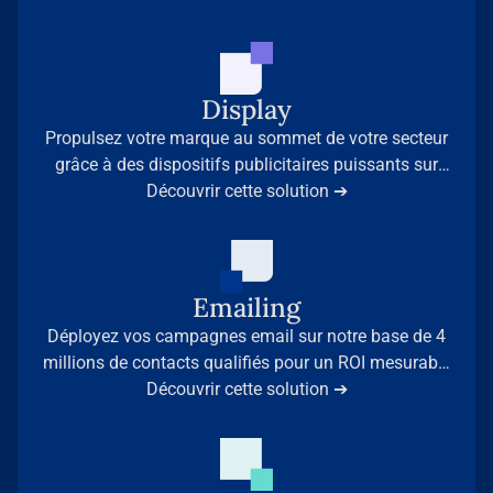
Display
Propulsez votre marque au sommet de votre secteur
grâce à des dispositifs publicitaires puissants sur
nos 35 sites médias leaders.
Découvrir cette solution ➔
Emailing
Déployez vos campagnes email sur notre base de 4
millions de contacts qualifiés pour un ROI mesurable
et des résultats immédiats.
Découvrir cette solution ➔