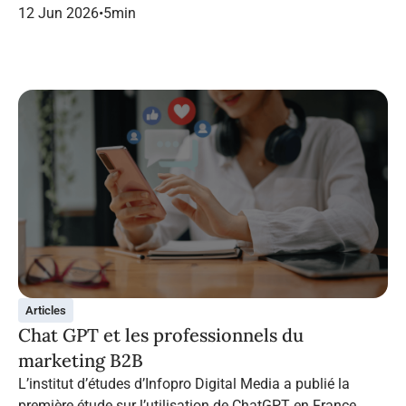
dans le marketing B2B.
12 Jun 2026
•
5
min
Articles
Chat GPT et les professionnels du
marketing B2B
L’institut d’études d’Infopro Digital Media a publié la
première étude sur l’utilisation de ChatGPT en France