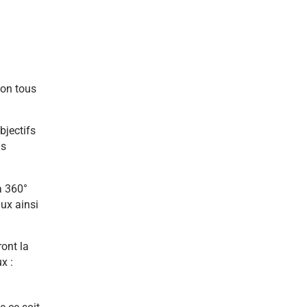
tion
tous
bjectifs
is
à 360°
aux ainsi
ont la
x :