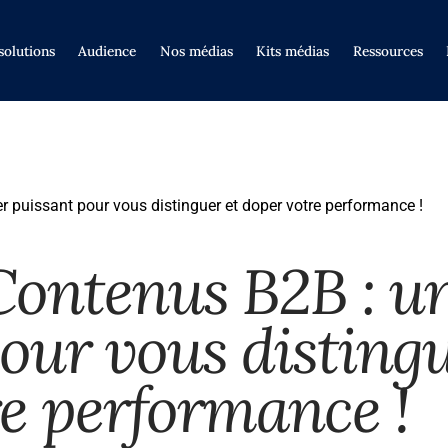
solutions
Audience
Nos médias
Kits médias
Ressources
er puissant pour vous distinguer et doper votre performance !
Contenus B2B : un
our vous distingu
e performance !