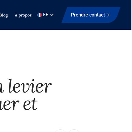
FR
Prendre contact
Blog
À propos
 levier
er et