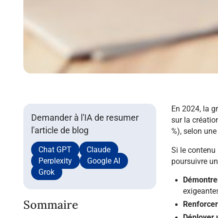
En 2024, la g
Demander à l'IA de resumer
sur la créatio
l'article de blog
%), selon une 
Chat GPT
Claude
Si le contenu 
Perplexity
Google AI
poursuivre un
Grok
Démontrer
exigeantes
Sommaire
Renforcer 
Déployer u