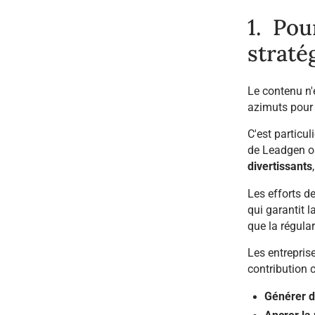
1. Pou
straté
Le contenu n'e
azimuts
pour 
C'est particul
de Leadgen ou
divertissants
Les efforts d
qui garantit l
que la régular
Les entrepris
contribution 
Générer de