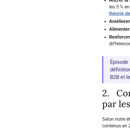
Ancrer la
les 5 % en
théorie de
Améliorer 
Alimenter
Renforcer
différenci
Épisode 
définiti
B2B et l
2. Con
par le
Selon notre ét
contenus en 20