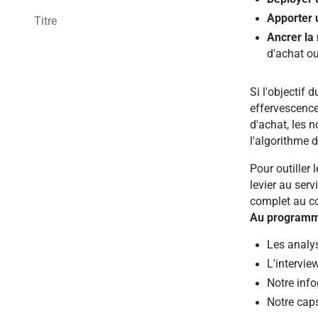
Apporter 
Titre
Ancrer la 
d'achat ou
Si l'objectif
effervescence
d'achat, les n
l'algorithme 
Pour outiller 
levier au ser
complet au c
Au program
Les analys
L'interview
Notre info
Notre caps