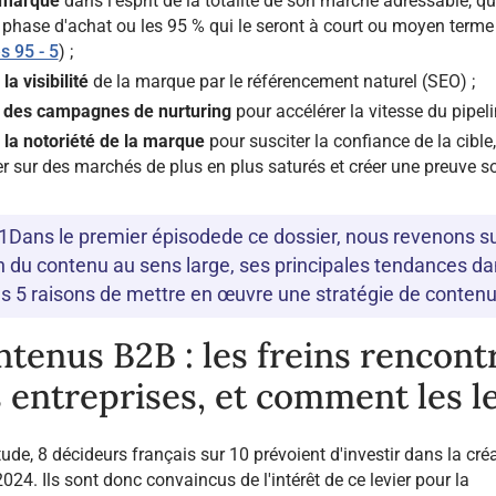
 marque
dans l'esprit de la totalité de son marché adressable, qu
 phase d'achat ou les 95 % qui le seront à court ou moyen terme 
s 95 - 5
) ;
la visibilité
de la marque par le référencement naturel (SEO) ;
 des campagnes de nurturing
pour accélérer la vitesse du pipeli
 la notoriété de la marque
pour susciter la confiance de la cible,
er sur des marchés de plus en plus saturés et créer une preuve so
1Dans le premier épisodede ce dossier, nous revenons su
on du contenu au sens large, ses principales tendances da
es 5 raisons de mettre en œuvre une stratégie de contenu
tenus B2B : les freins rencont
s entreprises, et comment les l
ude, 8 décideurs français sur 10 prévoient d'investir dans la cré
24. Ils sont donc convaincus de l'intérêt de ce levier pour la