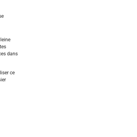
se
leine
tes
nces dans
liser ce
ier