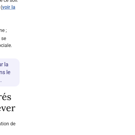
e ce soit
(
voir la
ne ;
 se
ciale.
r la
ns le
.
rés
ever
ation de