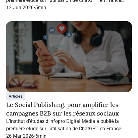
première étude sur l’utilisation de ChatGPT en France
dans le marketing B2B.
12 Jun 2026
•
5
min
Articles
Le Social Publishing, pour amplifier les
campagnes B2B sur les réseaux sociaux
L’institut d’études d’Infopro Digital Media a publié la
première étude sur l’utilisation de ChatGPT en France
dans le marketing B2B.
26 Mar 2026
•
6
min