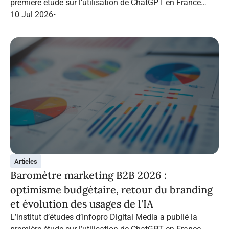
première étude sur l’utilisation de ChatGPT en France
dans le marketing B2B.
10 Jul 2026
•
Articles
Baromètre marketing B2B 2026 :
optimisme budgétaire, retour du branding
et évolution des usages de l'IA
L’institut d’études d’Infopro Digital Media a publié la