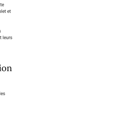
te
let et
s
t leurs
ion
les