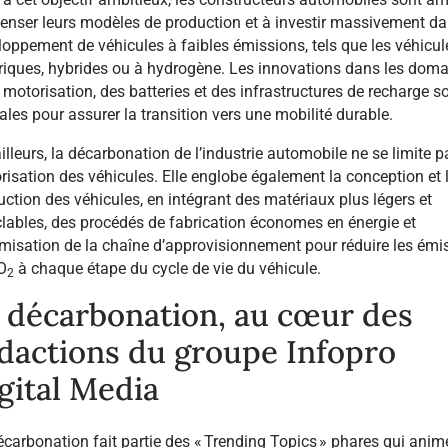
 à cet objectif ambitieux, les constructeurs automobiles sont a
penser leurs modèles de production et à investir massivement da
loppement de véhicules à faibles émissions, tels que les véhicul
triques, hybrides ou à hydrogène. Les innovations dans les dom
 motorisation, des batteries et des infrastructures de recharge s
ales pour assurer la transition vers une mobilité durable.
illeurs, la décarbonation de l’industrie automobile ne se limite p
isation des véhicules. Elle englobe également la conception et 
ction des véhicules, en intégrant des matériaux plus légers et
clables, des procédés de fabrication économes en énergie et
timisation de la chaîne d’approvisionnement pour réduire les émi
O
à chaque étape du cycle de vie du véhicule.
2
 décarbonation, au cœur des
dactions du groupe Infopro
gital Media
carbonation fait partie des « Trending Topics » phares qui anim