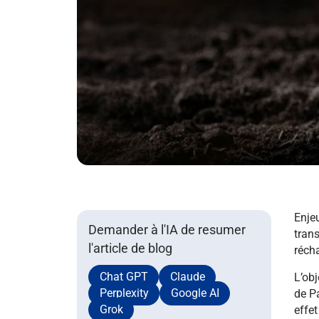
Enje
Demander à l'IA de resumer
trans
l'article de blog
récha
Chat GPT
Claude
L’obj
Perplexity
Google AI
de Pa
Grok
effet