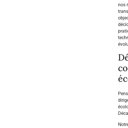
nos 
trans
objec
déci
prati
techn
évol
Dé
co
éc
Pens
dirig
écol
Déca
Notre