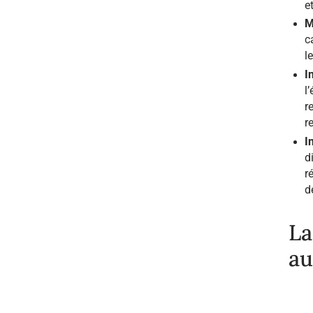
e
M
c
l
I
l
r
r
I
d
r
d
La
au