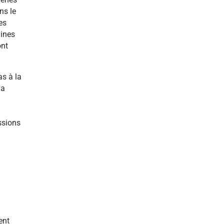
menés
ns le
es
aines
ont
as à la
la
ssions
ent