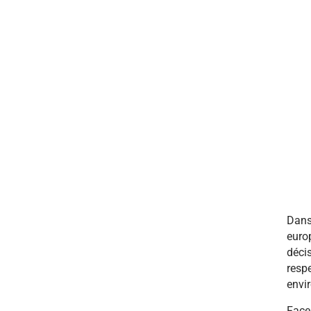
Dans
europ
décis
respe
envir