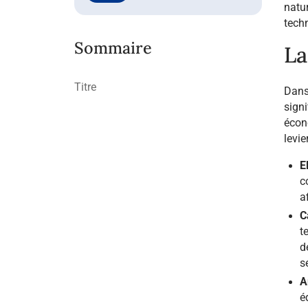
natur
tech
Sommaire
La
Titre
Dans 
signi
écono
levie
E
c
a
C
t
d
se
A
é