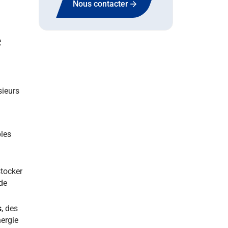
Nous contacter
e
sieurs
bles
stocker
 de
s
, des
ergie