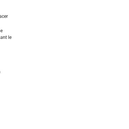
acer
de
ant le
a