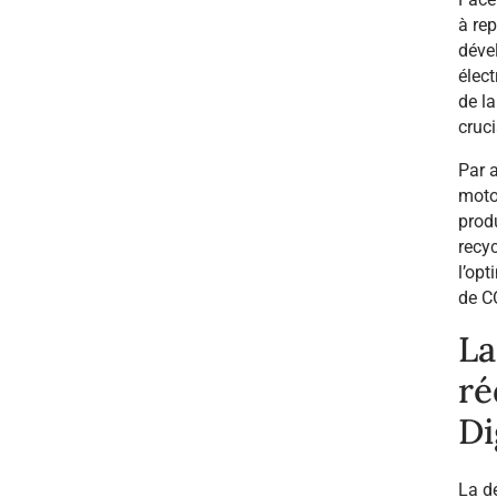
Face
à re
déve
élec
de la
cruci
Par a
motor
produ
recy
l’op
de C
La
ré
Di
La dé