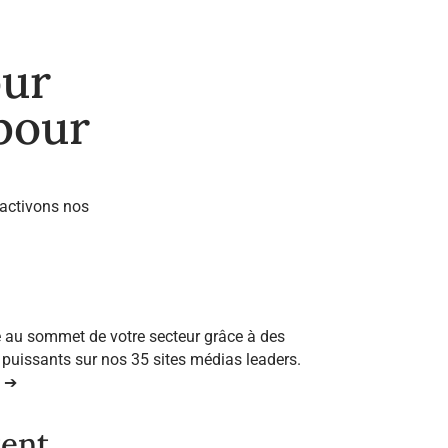
our
 pour
 activons nos
 au sommet de votre secteur grâce à des
s puissants sur nos 35 sites médias leaders.
n ➔
ent