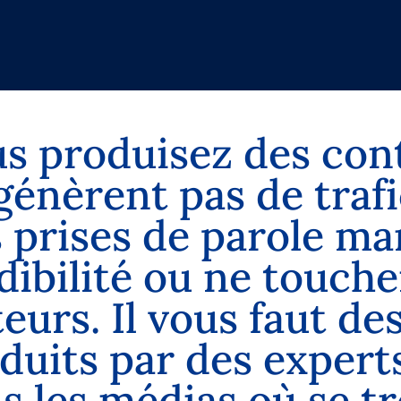
u
s
p
r
o
d
u
i
s
e
z
d
e
s
c
o
n
g
é
n
è
r
e
n
t
p
a
s
d
e
t
r
a
f
i
s
p
r
i
s
e
s
d
e
p
a
r
o
l
e
m
a
d
i
b
i
l
i
t
é
o
u
n
e
t
o
u
c
h
e
t
e
u
r
s
.
I
l
v
o
u
s
f
a
u
t
d
e
d
u
i
t
s
p
a
r
d
e
s
e
x
p
e
r
t
n
s
l
e
s
m
é
d
i
a
s
o
ù
s
e
t
r