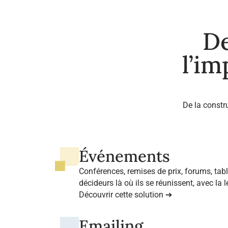
De
l’im
De la constr
Événements
Conférences, remises de prix, forums, ta
décideurs là où ils se réunissent, avec la 
professionnels de référence.
Découvrir cette solution ➔
Emailing