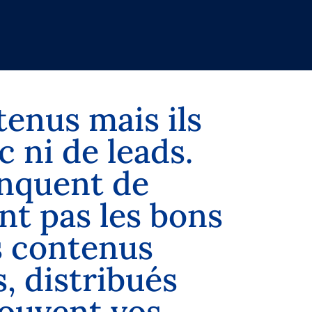
t
e
n
u
s
m
a
i
s
i
l
s
c
n
i
d
e
l
e
a
d
s
.
n
q
u
e
n
t
d
e
n
t
p
a
s
l
e
s
b
o
n
s
s
c
o
n
t
e
n
u
s
s
,
d
i
s
t
r
i
b
u
é
s
o
u
v
e
n
t
v
o
s