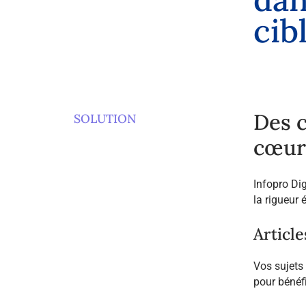
c
i
b
Des c
SOLUTION
cœur
Infopro Dig
la rigueur
Articl
Vos sujets 
pour bénéfi