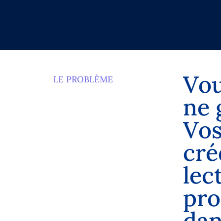
V
o
LE PROBLÈME
n
e
V
o
c
r
é
l
e
c
p
r
o
d
a