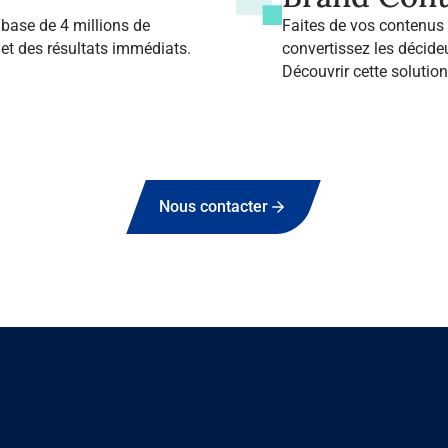
base de 4 millions de
Faites de vos contenus u
et des résultats immédiats.
convertissez les décideu
Digital Stories.
Découvrir cette solutio
Voir plus
Nous contacter