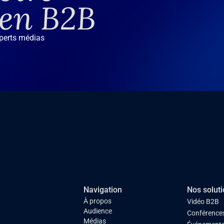
 en B2B
xperts médias
Navigation
Nos solut
À propos
Vidéo B2B
Audience
Conférences
Médias