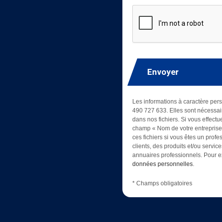
Envoyer
Les informations à caractère pers
490 727 633. Elles sont nécessair
dans nos fichiers. Si vous effectu
champ « Nom de votre entreprise »
ces fichiers si vous êtes un prof
clients, des produits et/ou servic
annuaires professionnels. Pour ex
données personnelles
.
* Champs obligatoires