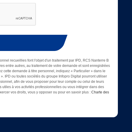
onnel recueillies font l'objet d'un traitement par IPD, RCS Nanterre B
es entre autres, au traitement de votre demande et sont enregistrées
ez cette demande à titre personnel, indiquez « Particulier » dans le
. IPD ou toutes sociétés du groupe Infopro Digital pourront utiliser
essionnel, afin de vous proposer pour leur compte ou celui de leurs
es utiles à vos activités professionnelles ou vous intégrer dans des
ercer vos droits, vous y opposer ou pour en savoir plus :
Charte des