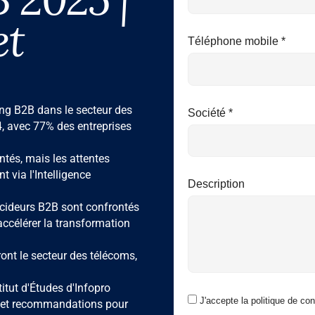
et
Téléphone mobile *
ting B2B dans le secteur des
Société *
4, avec 77% des entreprises
tés, mais les attentes
 via l'Intelligence
Description
écideurs B2B sont confrontés
accélérer la transformation
ront le secteur des télécoms,
titut d'Études d'Infopro
J'accepte la politique de conf
es et recommandations pour