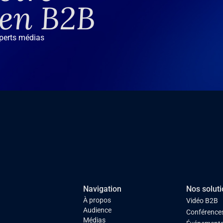
 en B2B
xperts médias
Navigation
Nos solut
À propos
Vidéo B2B
Audience
Conférences
Médias