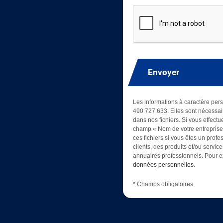
Envoyer
Les informations à caractère pers
490 727 633. Elles sont nécessair
dans nos fichiers. Si vous effectu
champ « Nom de votre entreprise »
ces fichiers si vous êtes un prof
clients, des produits et/ou servic
annuaires professionnels. Pour ex
données personnelles
.
* Champs obligatoires