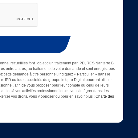
onnel recueillies font l'objet d'un traitement par IPD, RCS Nanterre B
es entre autres, au traitement de votre demande et sont enregistrées
ez cette demande à titre personnel, indiquez « Particulier » dans le
. IPD ou toutes sociétés du groupe Infopro Digital pourront utiliser
essionnel, afin de vous proposer pour leur compte ou celui de leurs
es utiles à vos activités professionnelles ou vous intégrer dans des
ercer vos droits, vous y opposer ou pour en savoir plus :
Charte des