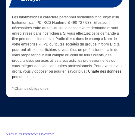
Les informations à caractère personnel recueillies font l'objet d'un
traitement par IPD, RCS Nanterre B 490 727 633. Elles sont
nécessaires entre autres, au traitement de votre demande et sont
enregistrées dans nos fichiers. Si vous effectuez cette demande à
titre personnel, indiquez « Particulier » dans le champ « Nom de
votre entreprise ». IPD ou toutes sociétés du groupe Infopro Digital
pourront utiliser ces fichiers si vous êtes un professionnel, afin de
vous proposer pour leur compte ou celui de leurs clients, des
produits et/ou services utiles à vos activités professionnelles ou
vous intégrer dans des annuaires professionnels. Pour exercer vos
droits, vous y opposer ou pour en savoir plus :
Charte des données
personnelles
.
* Champs obligatoires