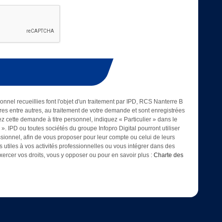
onnel recueillies font l'objet d'un traitement par IPD, RCS Nanterre B
es entre autres, au traitement de votre demande et sont enregistrées
ez cette demande à titre personnel, indiquez « Particulier » dans le
. IPD ou toutes sociétés du groupe Infopro Digital pourront utiliser
essionnel, afin de vous proposer pour leur compte ou celui de leurs
es utiles à vos activités professionnelles ou vous intégrer dans des
ercer vos droits, vous y opposer ou pour en savoir plus :
Charte des