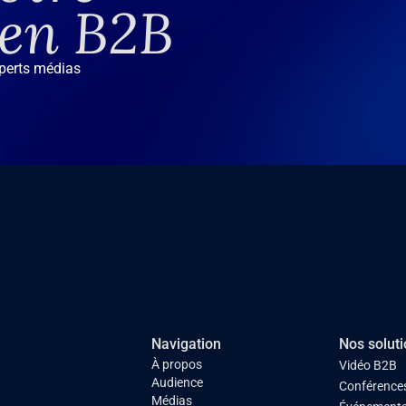
 en B2B
xperts médias
Navigation
Nos solut
À propos
Vidéo B2B
Audience
Conférences
Médias