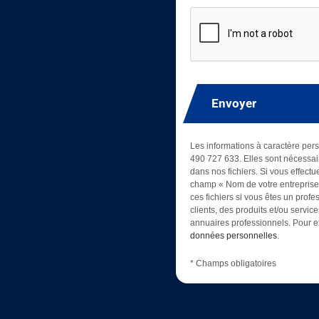
Envoyer
Les informations à caractère pers
490 727 633. Elles sont nécessair
dans nos fichiers. Si vous effectu
champ « Nom de votre entreprise »
ces fichiers si vous êtes un prof
clients, des produits et/ou servic
annuaires professionnels. Pour ex
données personnelles
.
* Champs obligatoires