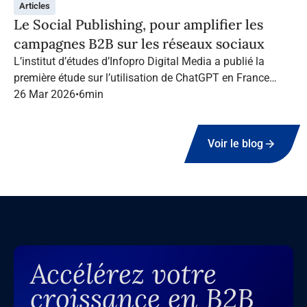
Articles
Le Social Publishing, pour amplifier les
campagnes B2B sur les réseaux sociaux
L’institut d’études d’Infopro Digital Media a publié la
première étude sur l’utilisation de ChatGPT en France
dans le marketing B2B.
26 Mar 2026
•
6
min
Voir le blog
Accélérez votre
croissance en B2B