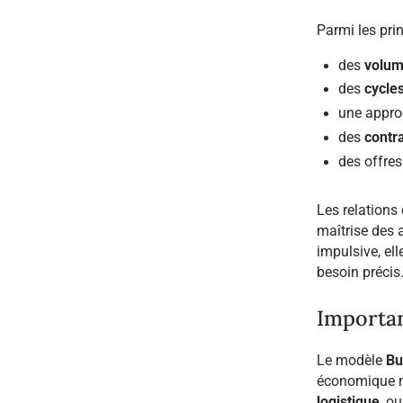
Parmi les pri
des
volum
des
cycles
une appro
des
contra
des offres
Les relations
maîtrise des 
impulsive, ell
besoin précis
Importa
Le modèle
Bu
économique m
logistique
, o