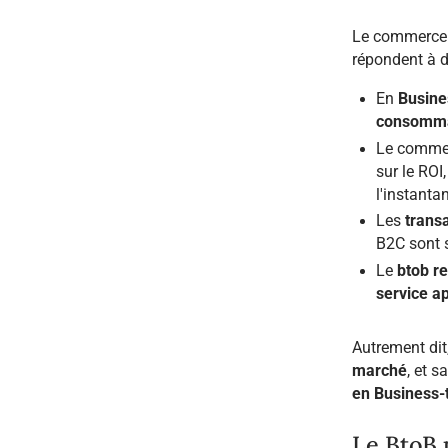
Le commerce i
répondent à d
En
Busine
consomma
Le commer
sur le ROI
l'instantan
Les
trans
B2C sont s
Le
btob re
service a
Autrement di
marché
, et s
en
Business-
Le BtoB 