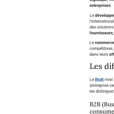
entreprises
.
Le
développ
l'internation
des solution
fournisseurs
Le
commerc
compétitives,
dans leurs
of
Les di
Le
BtoB
n'est
(entreprise ve
les distinguer
B2B (Bus
consumer