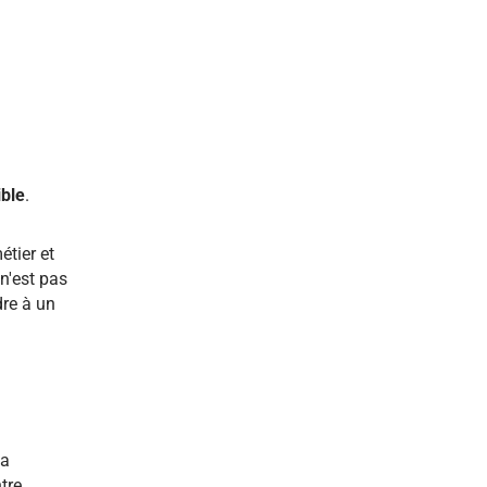
ible
.
tier et
n'est pas
dre à un
la
tre