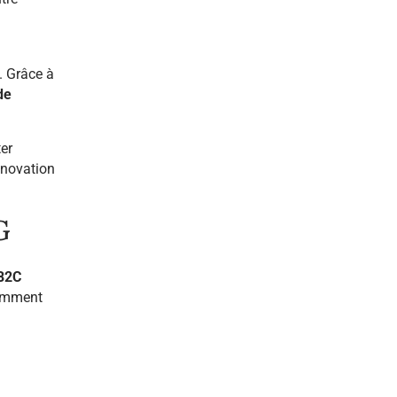
. Grâce à
de
ter
innovation
G
B2C
comment