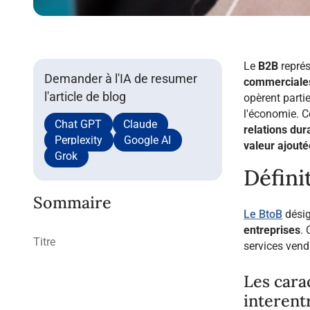
Le
B2B
repré
Demander à l'IA de resumer
commerciale
l'article de blog
opèrent parti
l'économie. C
Chat GPT
Claude
relations dur
Perplexity
Google AI
valeur ajouté
Grok
Défini
Sommaire
Le BtoB
dési
entreprises
.
Titre
services vendu
Les cara
interent