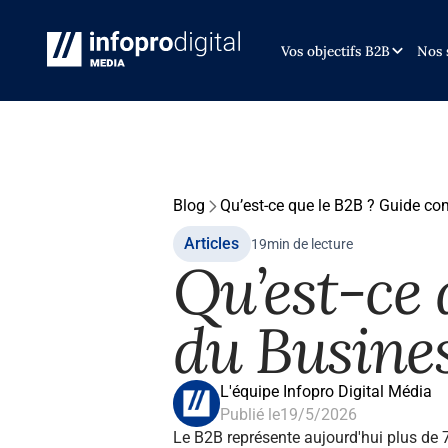
Vos objectifs B2B
Nos 
Blog
Qu’est-ce que le B2B ? Guide co
Articles
19
min de lecture
Qu’est-ce 
du Busines
L'équipe Infopro Digital Média
Publié le
19/5/2026
Le B2B représente aujourd'hui plus de 