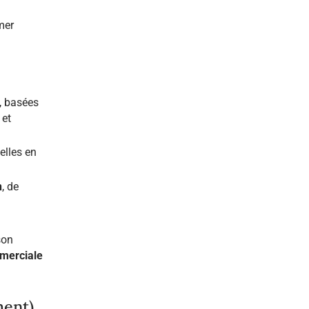
mer
, basées
 et
elles en
n
, de
son
mmerciale
ment)