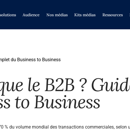
solutions
Audience
Nos médias
Kits médias
Ressources
mplet du Business to Business
que le B2B ? Gui
s to Business
70 % du volume mondial des transactions commerciales, selon un