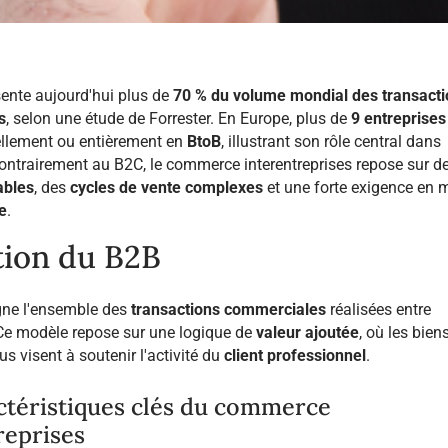
sente aujourd'hui plus de
70 % du volume mondial des transact
s
, selon une étude de Forrester. En Europe, plus de
9 entreprises
ellement ou entièrement en
BtoB
, illustrant son rôle central dans
ontrairement au B2C, le commerce interentreprises repose sur d
ables
, des
cycles de vente complexes
et une forte exigence en 
e
.
tion du B2B
gne l'ensemble des
transactions commerciales
réalisées entre
 Ce modèle repose sur une logique de
valeur ajoutée
, où les bien
s visent à soutenir l'activité du
client professionnel
.
ctéristiques clés du commerce
reprises