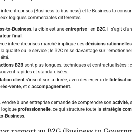
nterentreprises (Business to business) et le Business to consu
eux logiques commerciales différentes.
ss-to-Business
, la cible est une
entreprise
; en
B2C
, il s'agit d'un
teur final
.
ce interentreprises marché implique des
décisions rationnelles
, la qualité ou le service ; le B2C mise davantage sur l'émotionnel
éité.
actions B2B
sont plus longues, techniques et contractualisées ; c
ouvent rapides et standardisées.
lation client
s'inscrit sur la durée, avec des enjeux de
fidélisatio
près-vente
, et d'
accompagnement
.
t, vendre à une entreprise demande de comprendre son
activité
, 
a logique
professionnelle
, ce qui structure toute la
stratégie co
to-Business
.
par rapport au B2G (Business to Govern