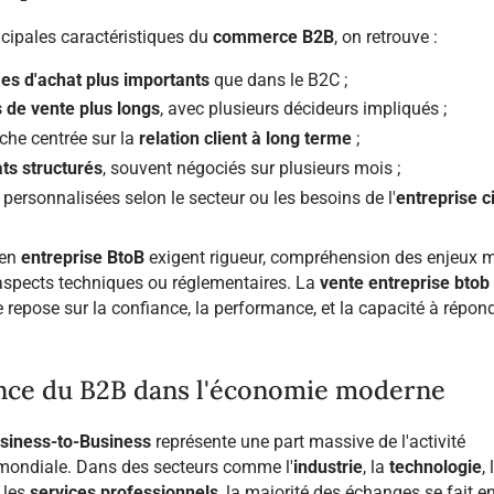
ncipales caractéristiques du
commerce B2B
, on retrouve :
es d'achat plus importants
que dans le B2C ;
 de vente plus longs
, avec plusieurs décideurs impliqués ;
che centrée sur la
relation client à long terme
;
ts structurés
, souvent négociés sur plusieurs mois ;
 personnalisées selon le secteur ou les besoins de l'
entreprise c
 en
entreprise
BtoB
exigent rigueur, compréhension des enjeux mé
aspects techniques ou réglementaires. La
vente entreprise
btob
e repose sur la confiance, la performance, et la capacité à répon
.
nce du B2B dans l'économie moderne
siness-to-Business
représente une part massive de l'activité
ondiale. Dans des secteurs comme l'
industrie
, la
technologie
, 
u les
services professionnels
, la majorité des échanges se fait en