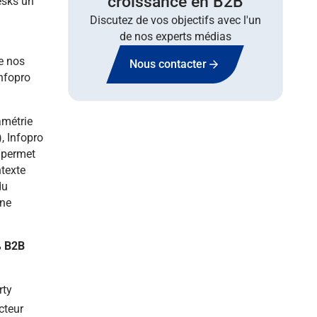
croissance en B2B
esks un
Discutez de vos objectifs avec l'un
de nos experts médias
de nos
Nous contacter
Infopro
amétrie
, Infopro
e permet
texte
du
ine
% B2B
rty
cteur