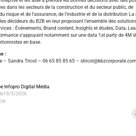
entreprise et les aide à prendre les bonnes décisions avec des po
es dans les secteurs de la construction et du secteur public, de
du risque et de l’assurance, de l’industrie et de la distribution La 
es décideurs du B2B en leur proposant l’ensemble des solution
vices : Évènements, Brand content, Insights et études, Data, Lea
formance s’appuyant notamment sur une data 1st party de 4M d
ntionnistes en base.
e :
e – Sandra Tricot – 06 65 85 85 65 – stricot@kbzcorporate.co
pe Infopro Digital Média
le
19/5/2026
cle