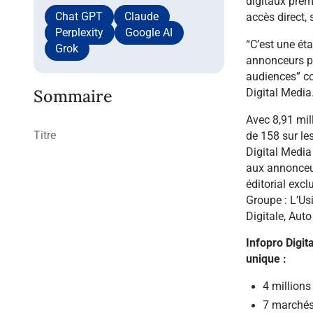
digitaux prem
Chat GPT
Claude
accès direct,
Perplexity
Google AI
“
C’est une ét
Grok
annonceurs po
audiences”
c
Sommaire
Digital Media
Avec 8,91 mil
Titre
de 158 sur le
Digital Media
aux annonceu
éditorial exc
Groupe :
L’Us
Digitale, Aut
Infopro Digit
unique :
4 millions
7 marchés 