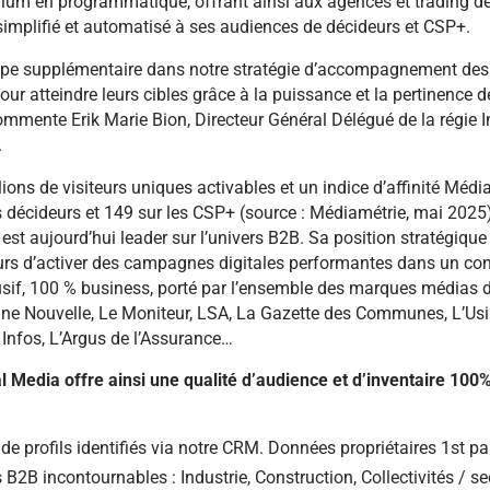
ium en programmatique, offrant ainsi aux agences et trading d
 simplifié et automatisé à ses audiences de décideurs et CSP+.
ape supplémentaire dans notre stratégie d’accompagnement des
ur atteindre leurs cibles grâce à la puissance et la pertinence 
ommente Erik Marie Bion, Directeur Général Délégué de la régie 
.
lions de visiteurs uniques activables et un indice d’affinité Médi
s décideurs et 149 sur les CSP+ (source : Médiamétrie, mai 2025)
 est aujourd’hui leader sur l’univers B2B. Sa position stratégiqu
rs d’activer des campagnes digitales performantes dans un con
lusif, 100 % business, porté par l’ensemble des marques médias 
ine Nouvelle, Le Moniteur, LSA, La Gazette des Communes, L’Us
o Infos, L’Argus de l’Assurance…
al Media offre ainsi une qualité d’audience et d’inventaire 100
 de profils identifiés via notre CRM. Données propriétaires 1st pa
B2B incontournables : Industrie, Construction, Collectivités / se