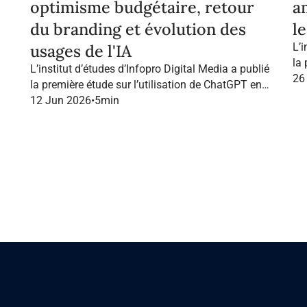
optimisme budgétaire, retour
a
du branding et évolution des
l
usages de l'IA
L’i
la
L’institut d’études d’Infopro Digital Media a publié
Fr
26
la première étude sur l’utilisation de ChatGPT en
France dans le marketing B2B.
12 Jun 2026
•
5
min