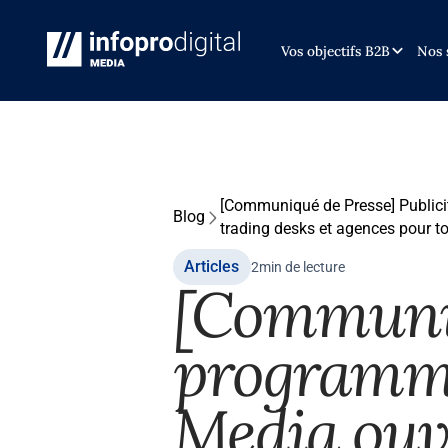
Vos objectifs B2B
Nos 
[Communiqué de Presse] Publicit
Blog
trading desks et agences pour t
Articles
2
min de lecture
[Communiq
programma
Media ouv