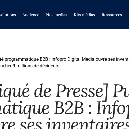
solutions
Audience
Nos médias
Kits médias
Ressources
é programmatique B2B : Infopro Digital Media ouvre ses invent
oucher 9 millions de décideurs
ué de Presse] Pu
tique B2B : Infop
re ses inventair