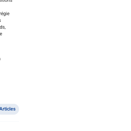
sitions
régie
s
ds,
e
m
Articles