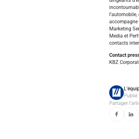
dirigeants d’
incontournabl
l’automobile, 
accompagne l
Marketing Ser
Media et Per
contacts inte
Contact press
KBZ Corporat
L'équi
Publié 
Partager l’arti