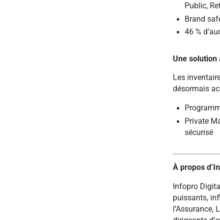
Public, Re
Brand safe
46 % d’aud
Une solution
Les inventair
désormais ac
Programma
Private Ma
sécurisé
À propos d’In
Infopro Digit
puissants, inf
l’Assurance, 