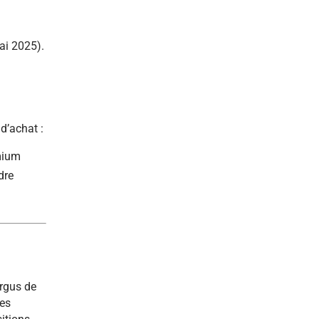
ai 2025).
d’achat :
mium
dre
Argus de
les