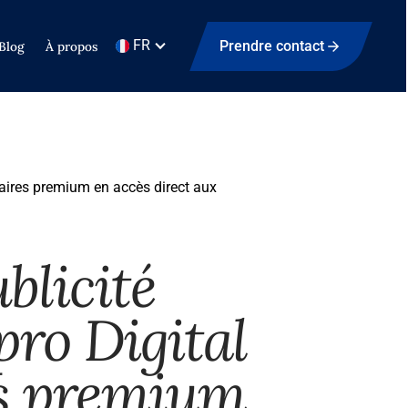
FR
Prendre contact
Blog
À propos
aires premium en accès direct aux
blicité
ro Digital
es premium