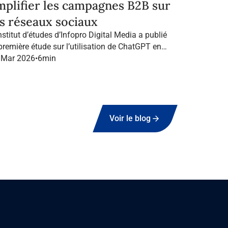
mplifier les campagnes B2B sur
es réseaux sociaux
nstitut d’études d’Infopro Digital Media a publié
 première étude sur l’utilisation de ChatGPT en
ance dans le marketing B2B.
 Mar 2026
•
6
min
Voir le blog