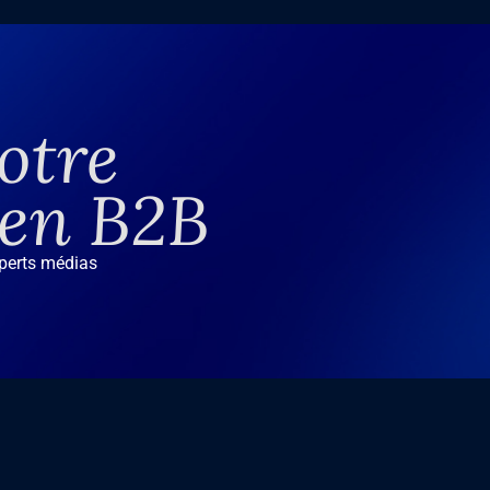
otre
 en B2B
xperts médias