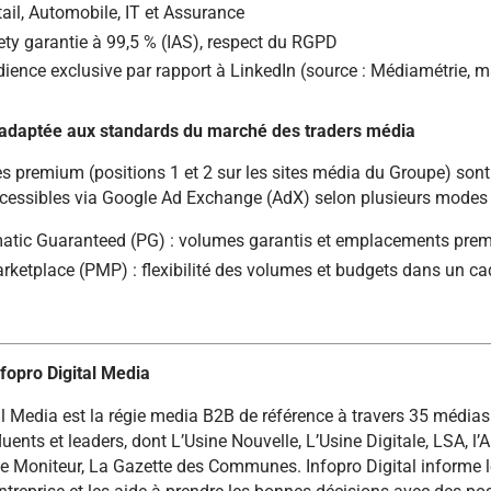
tail, Automobile, IT et Assurance
ty garantie à 99,5 % (IAS), respect du RGPD
ience exclusive par rapport à LinkedIn (source : Médiamétrie, m
 adaptée aux standards du marché des traders média
es premium (positions 1 et 2 sur les sites média du Groupe) sont
cessibles via Google Ad Exchange (AdX) selon plusieurs modes 
tic Guaranteed (PG) : volumes garantis et emplacements pre
rketplace (PMP) : flexibilité des volumes et budgets dans un ca
fopro Digital Media
al Media est la régie media B2B de référence à travers 35 médias
luents et leaders, dont L’Usine Nouvelle, L’Usine Digitale, LSA, l’
Le Moniteur, La Gazette des Communes. Infopro Digital informe 