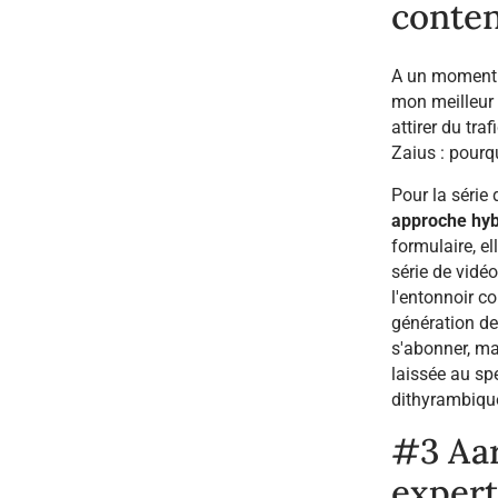
conten
A un moment o
mon meilleur 
attirer du tr
Zaius : pourq
Pour la série
approche hyb
formulaire, el
série de vid
l'entonnoir c
génération de
s'abonner, mai
laissée au sp
dithyrambiqu
#3 Aar
expert