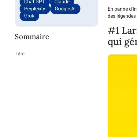
Chat GPT
Claude
Perplexity
Google AI
En panne d'in
Grok
des légendes 
#1 Lar
Sommaire
qui gé
Titre