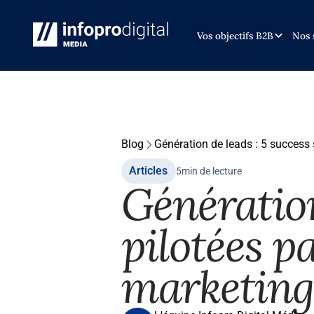
Vos objectifs B2B
Nos 
Blog
Génération de leads : 5 success 
Articles
5
min de lecture
Génération
pilotées p
marketing