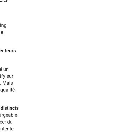
ging
le
er leurs
wé un
ify sur
. Mais
 qualité
 distincts
argeable
réer du
ontente