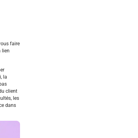
vous faire
 lien
uer
, la
 pas
du client
ultés, les
nce dans