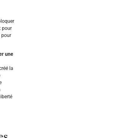
bloquer
t pour
u pour
er une
créé la
e
e
à
liberté
es