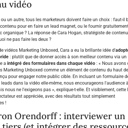
u vidéo
u un autre, tous les marketeurs doivent faire un choix : faut-il 
contenu pour en faire un lead magnet, ou le fournir gratuitemen
afic organique ? La réponse de Cara Hogan, stratégiste de conten
uoi ne pas faire les deux ?
 de vidéos Marketing Unboxed, Cara a eu la brillante idée d'
adopt
ride
: plutôt que de donner accès à son meilleur contenu via un
le a
intégré des formulaires dans chaque vidéo
: « Nous avons 
éos Marketing Unboxed comme un élément de contenu du haut d
onçu pour engager notre public cible. En incluant un formulaire d
 leads dans la vidéo elle-même, nous encourageons l'audience 
s nous ne l'exigeons pas », explique-t-elle. Et visiblement, cette 
ectateur est appréciée, avec des résultats tout simplement
es !
on Orendorff : interviewer un
 tiers (et intégrer des ressourc