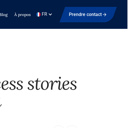
FR
Prendre contact
Blog
À propos
ess stories
u