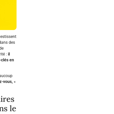
estissent
 dans des
 de
té :
il
-clés en
eaucoup
z-vous,
«
ires
ns le