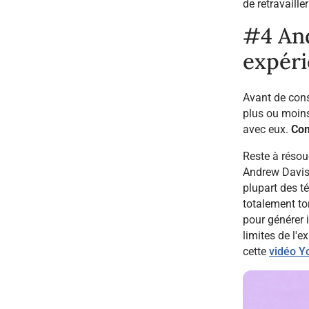
de retravaille
#4 And
expéri
Avant de cons
plus ou moins
avec eux.
Comm
Reste à résou
Andrew Davis, 
plupart des t
totalement tor
pour générer i
limites de l'
cette
vidéo Y