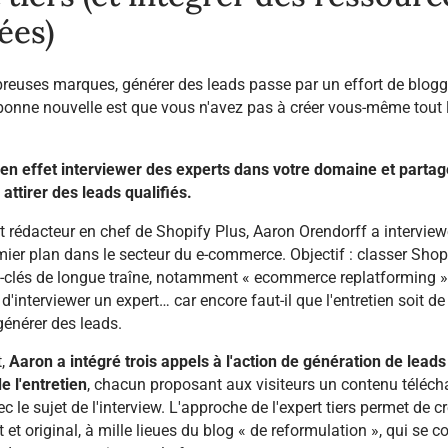
ées)
euses marques, générer des leads passe par un effort de blog
bonne nouvelle est que vous n'avez pas à créer vous-même tout 
n effet interviewer des experts dans votre domaine et partag
 attirer des leads qualifiés.
rédacteur en chef de Shopify Plus, Aaron Orendorff a intervie
mier plan dans le secteur du e-commerce. Objectif : classer Shop
-clés de longue traîne, notamment « ecommerce replatforming »
 d'interviewer un expert… car encore faut-il que l'entretien soit de
générer des leads.
t,
Aaron
a intégré trois appels à l'action de génération de leads
e l'entretien
, chacun proposant aux visiteurs un contenu téléch
c le sujet de l'interview. L'approche de l'expert tiers permet de c
 et original, à mille lieues du blog « de reformulation », qui se c