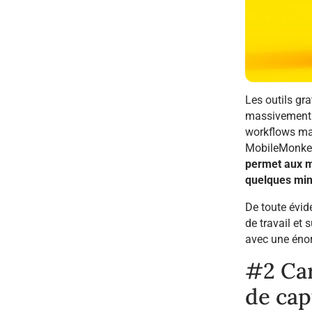
Les outils gr
massivement d
workflows mar
MobileMonkey,
permet aux m
quelques minu
De toute évid
de travail et
avec une énor
#2 Car
de cap