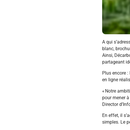
A qui s’adress
blanc, brochu
Ainsi, Décarb
partageant i
Plus encore :
en ligne réali
« Notre ambit
pour mener à 
Director d’Inf
En effet, il 
simples. Le p