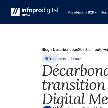
Vos objectifs B2B
Nos 
Blog
Décarbonation2030, en route vers
Offres
3
min de lecture
Décarbonat
transition
Digital M