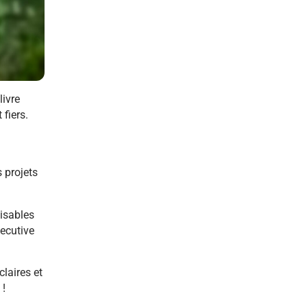
livre
fiers.
 projets
lisables
xecutive
claires et
 !