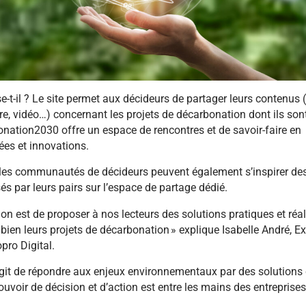
e-t-il ? Le site permet aux décideurs de partager leurs contenus (
re, vidéo…) concernant les projets de décarbonation dont ils sont 
onation2030 offre un espace de rencontres et de savoir-faire en
dées et innovations.
 les communautés de décideurs peuvent également s’inspirer des
sés par leurs pairs sur l’espace de partage dédié.
ion est de proposer à nos lecteurs des solutions pratiques et réa
bien leurs projets de décarbonation »
explique Isabelle André, E
opro Digital.
s’agit de répondre aux enjeux environnementaux par des solutions 
ouvoir de décision et d’action est entre les mains des entreprises