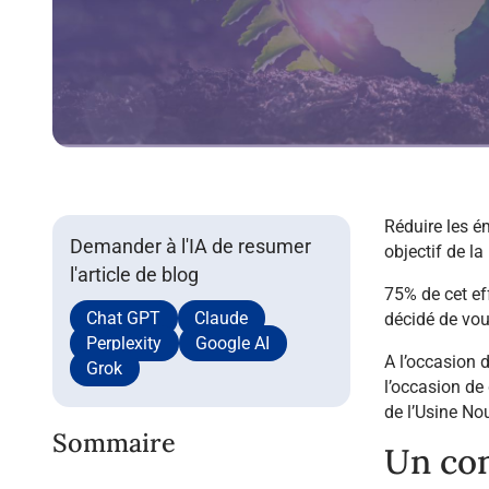
Réduire les é
Demander à l'IA de resumer
objectif de l
l'article de blog
75% de cet eff
Chat GPT
Claude
décidé de vou
Perplexity
Google AI
A l’occasion 
Grok
l’occasion de
de l’Usine No
Sommaire
Un con