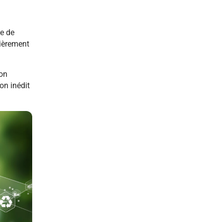
e de
tièrement
son
on inédit