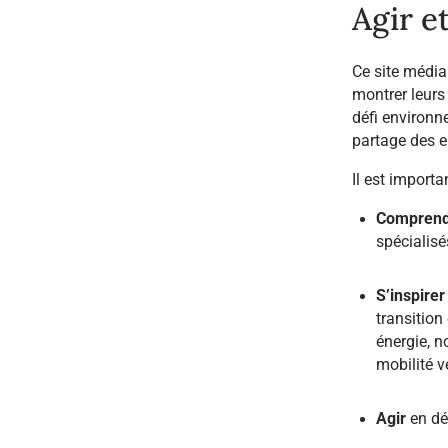
Agir e
Ce site média
montrer leurs 
défi environn
partage des e
Il est importa
Compren
spécialisé
S’inspirer
transition
énergie, n
mobilité v
Agir
en dé