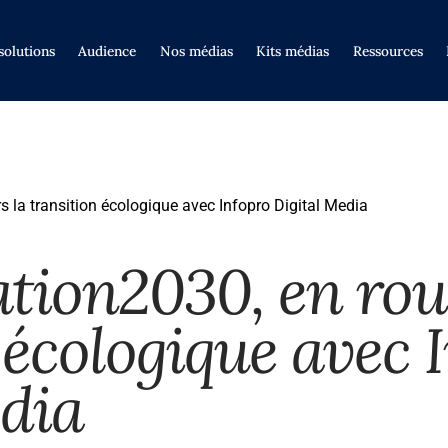
solutions
Audience
Nos médias
Kits médias
Ressources
 la transition écologique avec Infopro Digital Media
ion2030, en rout
 écologique avec 
edia