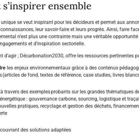
t s’inspirer ensemble
 unique se veut inspirant pour les décideurs et permet aux anno
connaissances, leur savoir-faire et leurs progrès. Ainsi, faire fac
emental n’est plus une contrainte mais une véritable opportunité
ngagements et d’inspiration sectorielle.
nt d’agir ; Décarbonation2030, offre les ressources pertinentes p
dre
les enjeux environnementaux grâce à des contenus pédagog
s (articles de fond, textes de référence, case studies, livres blanc
à travers des exemples probants sur les grandes thématiques de
 énergétique : gouvernance carbone, sourcing, logistique et traçab
ouvelles pratiques, recyclage et gestion des déchets, financemen
erte
couvrant des solutions adaptées