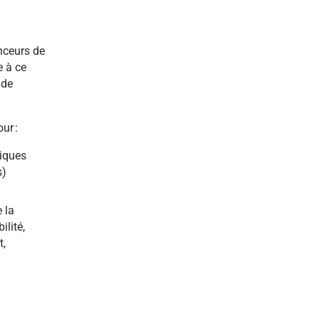
nceurs de
e à ce
 de
our :
iques
s)
 la
ilité,
t,