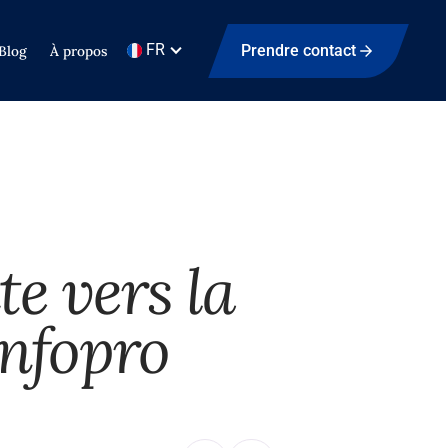
FR
Prendre contact
Blog
À propos
e vers la
Infopro