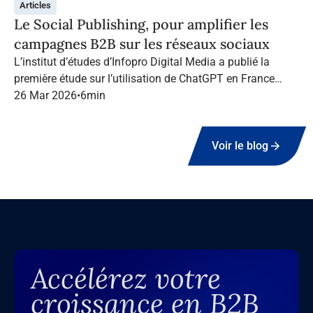
Articles
Le Social Publishing, pour amplifier les
campagnes B2B sur les réseaux sociaux
L’institut d’études d’Infopro Digital Media a publié la
première étude sur l’utilisation de ChatGPT en France
dans le marketing B2B.
26 Mar 2026
•
6
min
Voir le blog
Accélérez votre
croissance en B2B