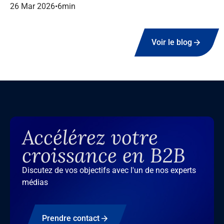
dans le marketing B2B.
26 Mar 2026
•
6
min
Voir le blog
Accélérez votre
croissance en B2B
Discutez de vos objectifs avec l'un de nos experts
médias
Prendre contact