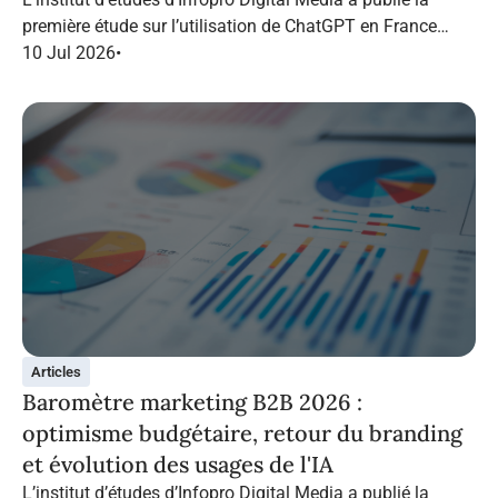
première étude sur l’utilisation de ChatGPT en France
dans le marketing B2B.
10 Jul 2026
•
Articles
Baromètre marketing B2B 2026 :
optimisme budgétaire, retour du branding
et évolution des usages de l'IA
L’institut d’études d’Infopro Digital Media a publié la