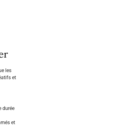
er
ue les
atifs et
e durée
hmés et