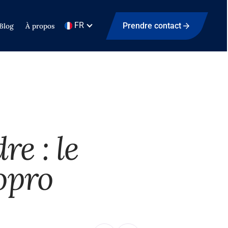
FR
Prendre contact
Blog
À propos
e : le
opro