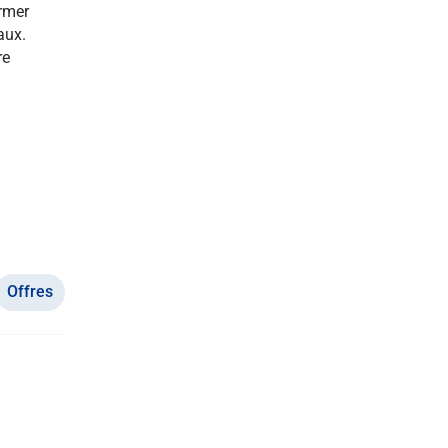
rmer
aux.
re
Offres