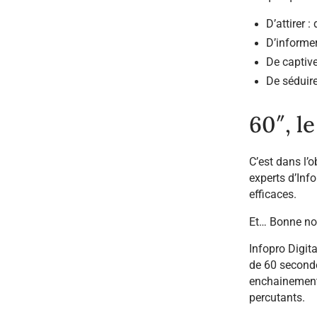
D’attirer 
D’informer
De captive
De séduire
60″, l
C’est dans l’
experts d’Inf
efficaces.
Et… Bonne nou
Infopro Digit
de 60 seconde
enchainement 
percutants.