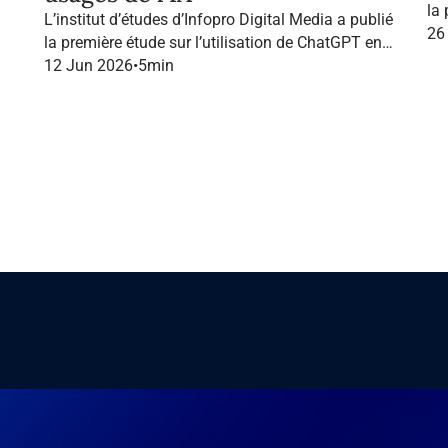
la
L’institut d’études d’Infopro Digital Media a publié
Fr
26
la première étude sur l’utilisation de ChatGPT en
France dans le marketing B2B.
12 Jun 2026
•
5
min