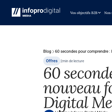
Vos objectifs B2B
Nos 
Blog
60 secondes pour comprendre : l
Offres
2
min de lecture
60 seconde
nouveau f
Digital M