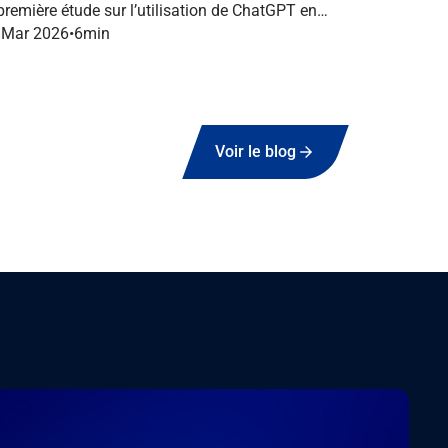
 première étude sur l’utilisation de ChatGPT en
ance dans le marketing B2B.
 Mar 2026
•
6
min
Voir le blog