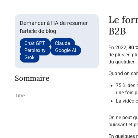
Le for
Demander à l'IA de resumer
B2B
l'article de blog
Chat GPT
Claude
En 2022,
80 %
Perplexity
Google AI
de plus en pl
Grok
du quotidien.
Quand on sai
Sommaire
75 % des c
une fois 
Titre
La vidéo e
On ne peut qu
puissant et p
En quelques m