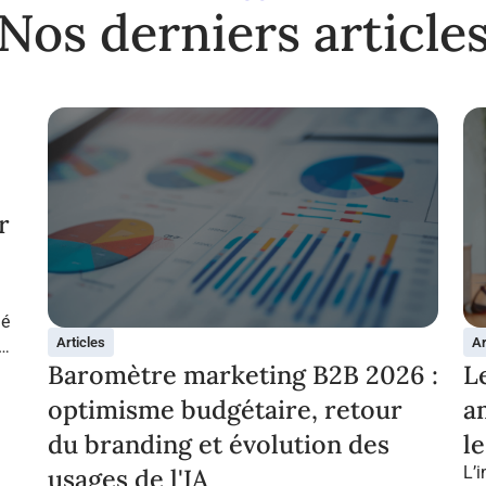
Nos derniers article
r
ié
Articles
Ar
Baromètre marketing B2B 2026 :
L
optimisme budgétaire, retour
a
du branding et évolution des
l
usages de l'IA
L’i