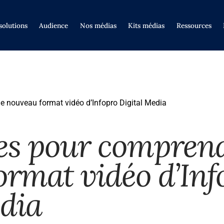
solutions
Audience
Nos médias
Kits médias
Ressources
e nouveau format vidéo d’Infopro Digital Media
s pour comprendr
ormat vidéo d’Inf
edia