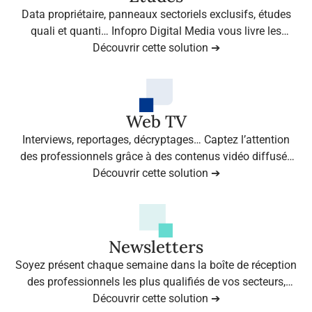
Data propriétaire, panneaux sectoriels exclusifs, études
quali et quanti… Infopro Digital Media vous livre les
insights qui font la différence.
Découvrir cette solution ➔
Web TV
Interviews, reportages, décryptages… Captez l’attention
des professionnels grâce à des contenus vidéo diffusés
sur les plateformes médias les plus regardées du B2B.
Découvrir cette solution ➔
Newsletters
Soyez présent chaque semaine dans la boîte de réception
des professionnels les plus qualifiés de vos secteurs,
grâce aux newsletters leaders d’Infopro Digital Media.
Découvrir cette solution ➔