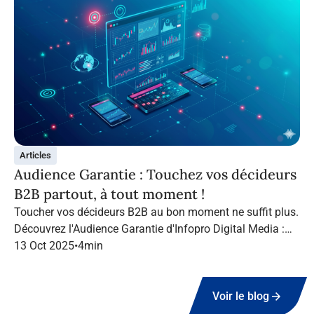
Articles
Audience Garantie : Touchez vos décideurs
B2B partout, à tout moment !
Toucher vos décideurs B2B au bon moment ne suffit plus.
Découvrez l'Audience Garantie d'Infopro Digital Media :
suivez vos cibles tout au long de leur navigation, quel que
13 Oct 2025
•
4
min
soit le canal.
Voir le blog