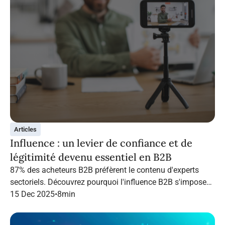
Articles
Influence : un levier de confiance et de
légitimité devenu essentiel en B2B
87% des acheteurs B2B préfèrent le contenu d'experts
sectoriels. Découvrez pourquoi l'influence B2B s'impose
en 2026 et comment structurer une campagne qui
15 Dec 2025
•
8
min
performe grâce à Infopro Digital Media.