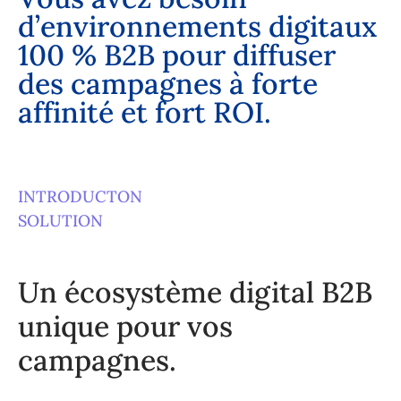
d
’
e
n
v
i
r
o
n
n
e
m
e
n
t
s
d
i
g
i
t
a
u
x
1
0
0
%
B
2
B
p
o
u
r
d
i
f
f
u
s
e
r
d
e
s
c
a
m
p
a
g
n
e
s
à
f
o
r
t
e
a
f
f
i
n
i
t
é
e
t
f
o
r
t
R
O
I
.
INTRODUCTON
SOLUTION
Un écosystème digital B2B
unique pour vos
campagnes.