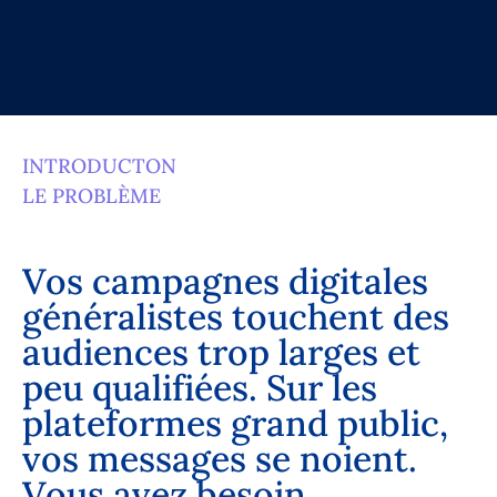
INTRODUCTON
LE PROBLÈME
V
o
s
c
a
m
p
a
g
n
e
s
d
i
g
i
t
a
l
e
s
g
é
n
é
r
a
l
i
s
t
e
s
t
o
u
c
h
e
n
t
d
e
s
a
u
d
i
e
n
c
e
s
t
r
o
p
l
a
r
g
e
s
e
t
p
e
u
q
u
a
l
i
f
i
é
e
s
.
S
u
r
l
e
s
p
l
a
t
e
f
o
r
m
e
s
g
r
a
n
d
p
u
b
l
i
c
,
v
o
s
m
e
s
s
a
g
e
s
s
e
n
o
i
e
n
t
.
V
o
u
s
a
v
e
z
b
e
s
o
i
n